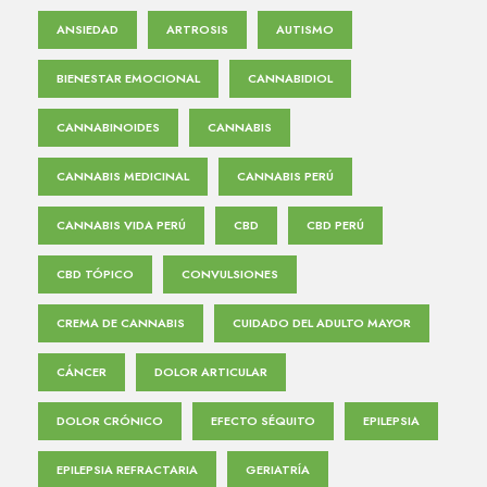
ANSIEDAD
ARTROSIS
AUTISMO
BIENESTAR EMOCIONAL
CANNABIDIOL
CANNABINOIDES
CANNABIS
CANNABIS MEDICINAL
CANNABIS PERÚ
CANNABIS VIDA PERÚ
CBD
CBD PERÚ
CBD TÓPICO
CONVULSIONES
CREMA DE CANNABIS
CUIDADO DEL ADULTO MAYOR
CÁNCER
DOLOR ARTICULAR
DOLOR CRÓNICO
EFECTO SÉQUITO
EPILEPSIA
EPILEPSIA REFRACTARIA
GERIATRÍA