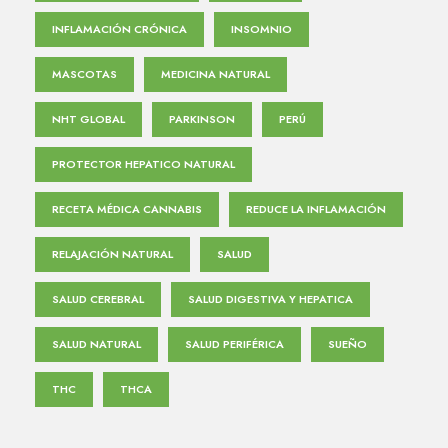
INFLAMACIÓN CRÓNICA
INSOMNIO
MASCOTAS
MEDICINA NATURAL
NHT GLOBAL
PARKINSON
PERÚ
PROTECTOR HEPATICO NATURAL
RECETA MÉDICA CANNABIS
REDUCE LA INFLAMACIÓN
RELAJACIÓN NATURAL
SALUD
SALUD CEREBRAL
SALUD DIGESTIVA Y HEPATICA
SALUD NATURAL
SALUD PERIFÉRICA
SUEÑO
THC
THCA