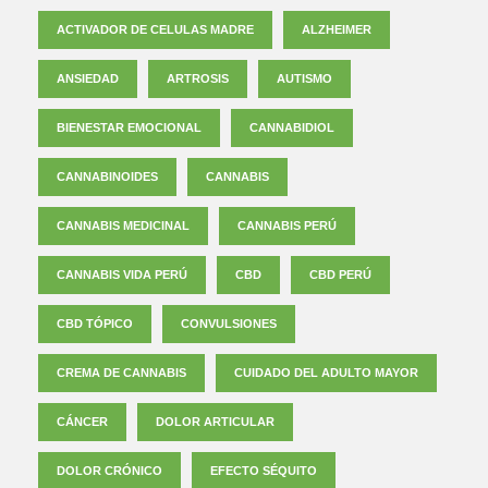
ACTIVADOR DE CELULAS MADRE
ALZHEIMER
ANSIEDAD
ARTROSIS
AUTISMO
BIENESTAR EMOCIONAL
CANNABIDIOL
CANNABINOIDES
CANNABIS
CANNABIS MEDICINAL
CANNABIS PERÚ
CANNABIS VIDA PERÚ
CBD
CBD PERÚ
CBD TÓPICO
CONVULSIONES
CREMA DE CANNABIS
CUIDADO DEL ADULTO MAYOR
CÁNCER
DOLOR ARTICULAR
DOLOR CRÓNICO
EFECTO SÉQUITO