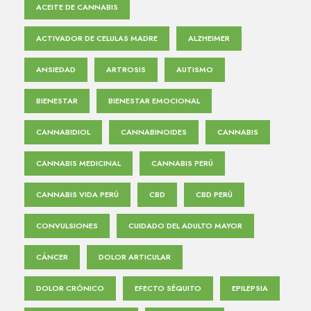
ACEITE DE CANNABIS
ACTIVADOR DE CELULAS MADRE
ALZHEIMER
ANSIEDAD
ARTROSIS
AUTISMO
BIENESTAR
BIENESTAR EMOCIONAL
CANNABIDIOL
CANNABINOIDES
CANNABIS
CANNABIS MEDICINAL
CANNABIS PERÚ
CANNABIS VIDA PERÚ
CBD
CBD PERÚ
CONVULSIONES
CUIDADO DEL ADULTO MAYOR
CÁNCER
DOLOR ARTICULAR
DOLOR CRÓNICO
EFECTO SÉQUITO
EPILEPSIA