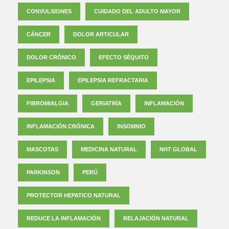
CONVULSIONES
CUIDADO DEL ADULTO MAYOR
CÁNCER
DOLOR ARTICULAR
DOLOR CRÓNICO
EFECTO SÉQUITO
EPILEPSIA
EPILEPSIA REFRACTARIA
FIBROMIALGIA
GERIATRÍA
INFLAMACIÓN
INFLAMACIÓN CRÓNICA
INSOMNIO
MASCOTAS
MEDICINA NATURAL
NHT GLOBAL
PARKINSON
PERÚ
PROTECTOR HEPATICO NATURAL
REDUCE LA INFLAMACIÓN
RELAJACIÓN NATURAL