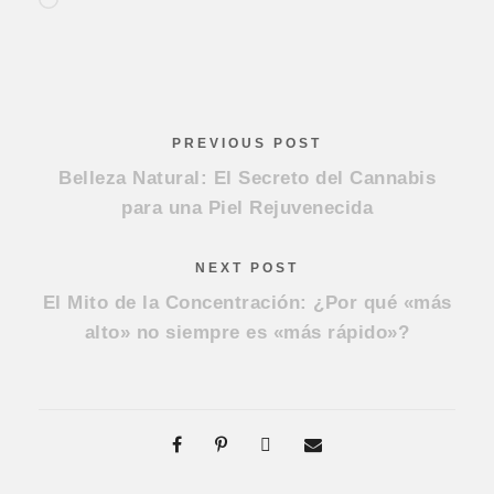
C
a
r
g
a
PREVIOUS POST
n
Belleza Natural: El Secreto del Cannabis
d
para una Piel Rejuvenecida
o
.
.
NEXT POST
.
El Mito de la Concentración: ¿Por qué «más
alto» no siempre es «más rápido»?