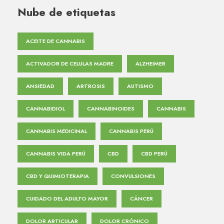
Nube de etiquetas
ACEITE DE CANNABIS
ACTIVADOR DE CELULAS MADRE
ALZHEIMER
ANSIEDAD
ARTROSIS
AUTISMO
CANNABIDIOL
CANNABINOIDES
CANNABIS
CANNABIS MEDICINAL
CANNABIS PERÚ
CANNABIS VIDA PERÚ
CBD
CBD PERÚ
CBD Y QUIMIOTERAPIA
CONVULSIONES
CUIDADO DEL ADULTO MAYOR
CÁNCER
DOLOR ARTICULAR
DOLOR CRÓNICO