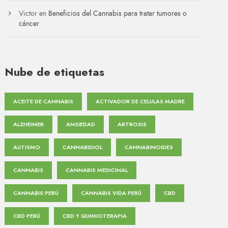
Victor
en
Beneficios del Cannabis para tratar tumores o
cáncer
Nube de etiquetas
ACEITE DE CANNABIS
ACTIVADOR DE CELULAS MADRE
ALZHEIMER
ANSIEDAD
ARTROSIS
AUTISMO
CANNABIDIOL
CANNABINOIDES
CANNABIS
CANNABIS MEDICINAL
CANNABIS PERÚ
CANNABIS VIDA PERÚ
CBD
CBD PERÚ
CBD Y QUIMIOTERAPIA