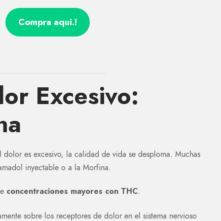
Compra aqui.!
lor Excesivo:
na
 dolor es excesivo, la calidad de vida se desploma. Muchas
amadol inyectable o a la Morfina.
concentraciones mayores con THC
de
.
amente sobre los receptores de dolor en el sistema nervioso