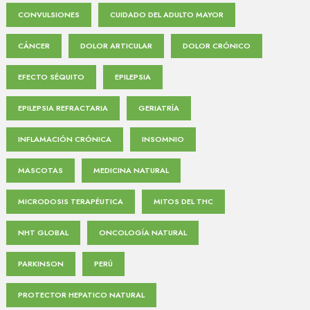
CONVULSIONES
CUIDADO DEL ADULTO MAYOR
CÁNCER
DOLOR ARTICULAR
DOLOR CRÓNICO
EFECTO SÉQUITO
EPILEPSIA
EPILEPSIA REFRACTARIA
GERIATRÍA
INFLAMACIÓN CRÓNICA
INSOMNIO
MASCOTAS
MEDICINA NATURAL
MICRODOSIS TERAPÉUTICA
MITOS DEL THC
NHT GLOBAL
ONCOLOGÍA NATURAL
PARKINSON
PERÚ
PROTECTOR HEPATICO NATURAL