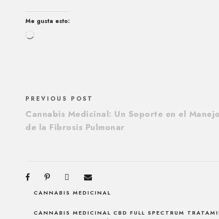
Me gusta esto:
C
a
r
g
a
PREVIOUS POST
n
Cannabis Medicinal: Un Soporte en el Manej
d
de la Fibrosis Pulmonar
o
.
.
.
CANNABIS MEDICINAL
CANNABIS MEDICINAL CBD FULL SPECTRUM TRATAM