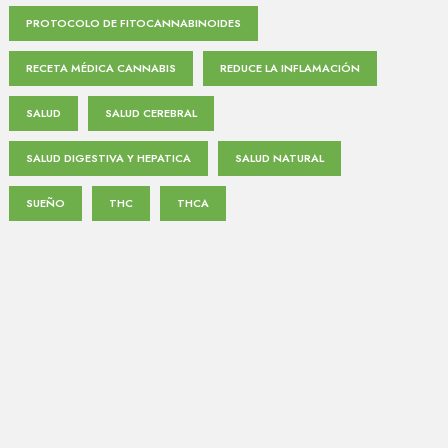
PROTOCOLO DE FITOCANNABINOIDES
RECETA MÉDICA CANNABIS
REDUCE LA INFLAMACIÓN
SALUD
SALUD CEREBRAL
SALUD DIGESTIVA Y HEPATICA
SALUD NATURAL
SUEÑO
THC
THCA