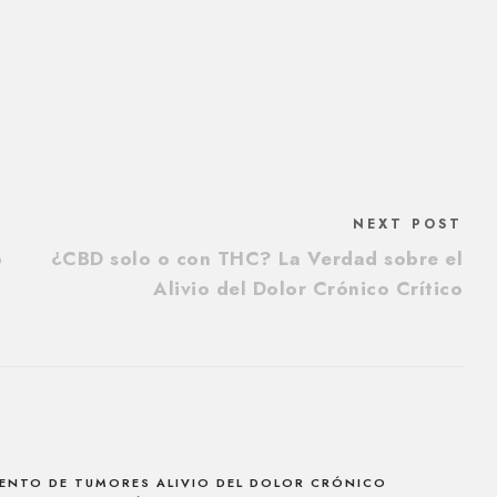
NEXT POST
o
¿CBD solo o con THC? La Verdad sobre el
Alivio del Dolor Crónico Crítico
IENTO DE TUMORES ALIVIO DEL DOLOR CRÓNICO