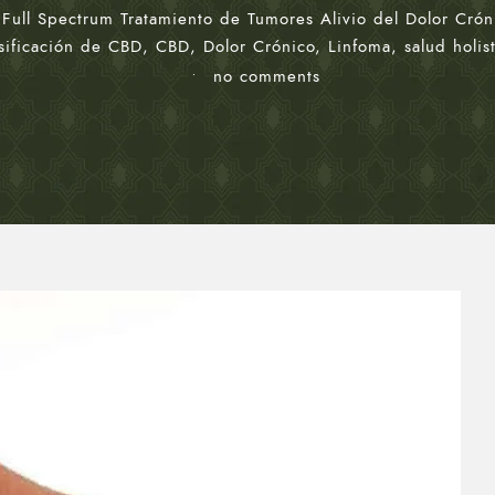
ull Spectrum Tratamiento de Tumores Alivio del Dolor Crónic
sificación de CBD
,
CBD
,
Dolor Crónico
,
Linfoma
,
salud holis
•
no comments