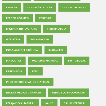
CÁNCER
DOLOR ARTICULAR
DOLOR CRÓNICO
EFECTO SÉQUITO
EPILEPSIA
EPILEPSIA REFRACTARIA
FIBROMIALGIA
GERIATRÍA
INFLAMACIÓN
INFLAMACIÓN CRÓNICA
INSOMNIO
MASCOTAS
MEDICINA NATURAL
NHT GLOBAL
PARKINSON
PERÚ
PROTECTOR HEPATICO NATURAL
RECETA MÉDICA CANNABIS
REDUCE LA INFLAMACIÓN
RELAJACIÓN NATURAL
SALUD
SALUD CEREBRAL