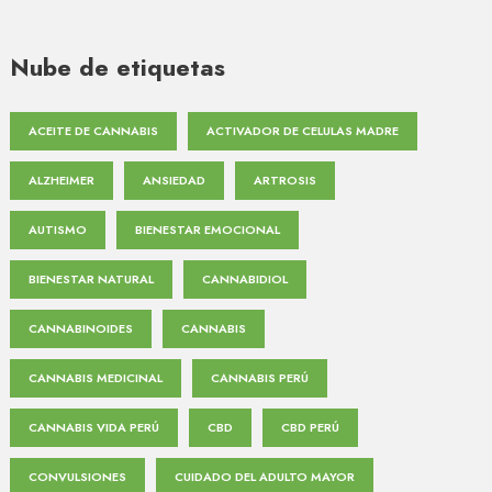
Nube de etiquetas
ACEITE DE CANNABIS
ACTIVADOR DE CELULAS MADRE
ALZHEIMER
ANSIEDAD
ARTROSIS
AUTISMO
BIENESTAR EMOCIONAL
BIENESTAR NATURAL
CANNABIDIOL
CANNABINOIDES
CANNABIS
CANNABIS MEDICINAL
CANNABIS PERÚ
CANNABIS VIDA PERÚ
CBD
CBD PERÚ
CONVULSIONES
CUIDADO DEL ADULTO MAYOR