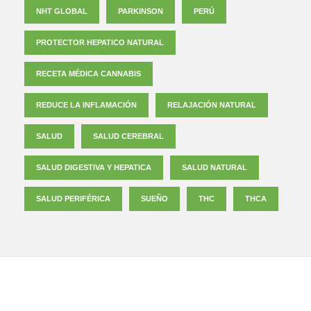
NHT GLOBAL
PARKINSON
PERÚ
PROTECTOR HEPATICO NATURAL
RECETA MÉDICA CANNABIS
REDUCE LA INFLAMACIÓN
RELAJACIÓN NATURAL
SALUD
SALUD CEREBRAL
SALUD DIGESTIVA Y HEPATICA
SALUD NATURAL
SALUD PERIFÉRICA
SUEÑO
THC
THCA