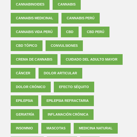
CANNABINOIDES
CANNABIS
CANNABIS MEDICINAL
CANNABIS PERÚ
CANNABIS VIDA PERÚ
CBD
CBD PERÚ
CBD TÓPICO
CONVULSIONES
CREMA DE CANNABIS
CUIDADO DEL ADULTO MAYOR
CÁNCER
DOLOR ARTICULAR
DOLOR CRÓNICO
EFECTO SÉQUITO
EPILEPSIA
EPILEPSIA REFRACTARIA
GERIATRÍA
INFLAMACIÓN CRÓNICA
INSOMNIO
MASCOTAS
MEDICINA NATURAL