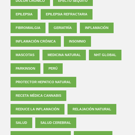
DOLOR CRÓNICO
EFECTO SÉQUITO
EPILEPSIA
EPILEPSIA REFRACTARIA
FIBROMIALGIA
GERIATRÍA
INFLAMACIÓN
INFLAMACIÓN CRÓNICA
INSOMNIO
MASCOTAS
MEDICINA NATURAL
NHT GLOBAL
PARKINSON
PERÚ
PROTECTOR HEPATICO NATURAL
RECETA MÉDICA CANNABIS
REDUCE LA INFLAMACIÓN
RELAJACIÓN NATURAL
SALUD
SALUD CEREBRAL