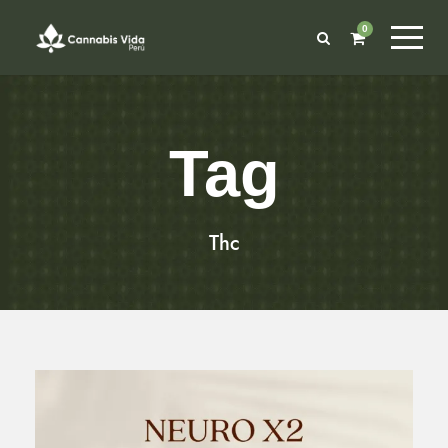
0
Tag
Thc