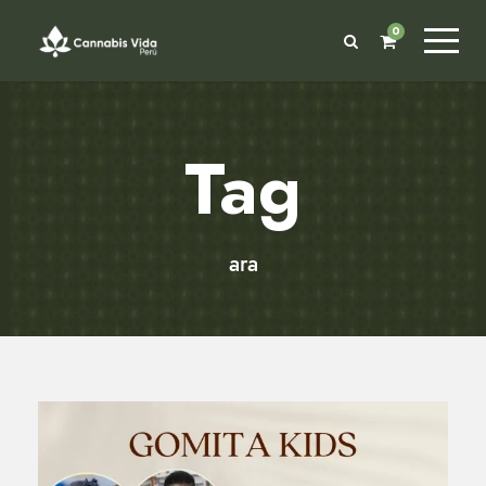
0
Tag
ara